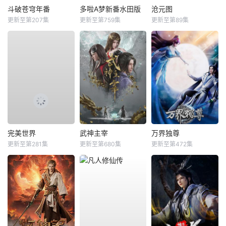
斗破苍穹年番
多啦A梦新番水田版
沧元图
更新至第207集
更新至第759集
更新至第89集
完美世界
武神主宰
万界独尊
更新至第281集
更新至第680集
更新至第472集