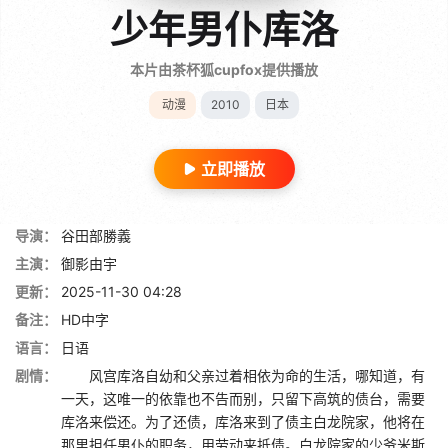
少年男仆库洛
本片由茶杯狐cupfox提供播放
动漫
2010
日本
立即播放
导演：
谷田部勝義
主演：
御影由宇
更新：
2025-11-30 04:28
备注：
HD中字
语言：
日语
剧情：
风宫库洛自幼和父亲过着相依为命的生活，哪知道，有
一天，这唯一的依靠也不告而别，只留下高筑的债台，需要
库洛来偿还。为了还债，库洛来到了债主白龙院家，他将在
那里担任男仆的职务，用劳动来抵债。白龙院家的少爷米斯