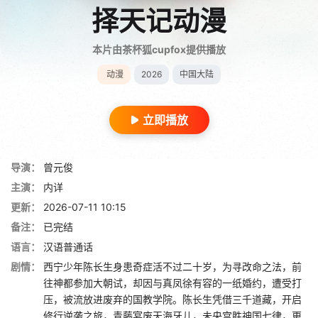
择天记动漫
本片由茶杯狐cupfox提供播放
动漫
2026
中国大陆
立即播放
导演：
曾元俊
主演：
内详
更新：
2026-07-11 10:15
备注：
已完结
语言：
汉语普通话
剧情：
西宁少年陈长生身患奇症活不过二十岁，为寻改命之法，前
往神都参加大朝试，却因与真凤徐有容的一纸婚约，遭受打
压，被流放进废弃的国教学院。陈长生凭借三千道藏，开启
修行逆袭之旅，青藤宴废天海牙儿，未央宫胜神国七律，更