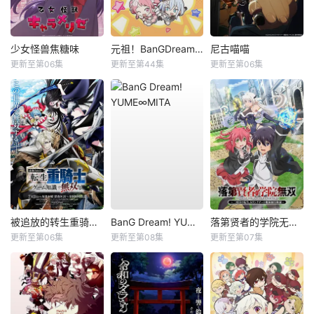
少女怪兽焦糖味
元祖！BanGDream酱
尼古喵喵
更新至第06集
更新至第44集
更新至第06集
被追放的转生重骑士用游戏知识开无双
BanG Dream! YUME∞MITA
落第贤者的学院无双第二回转生，S等级作弊魔术师冒险记
更新至第06集
更新至第08集
更新至第07集