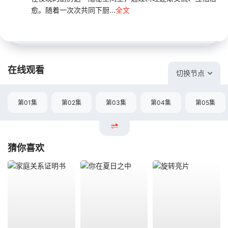
愈。随着一次次共同下厨...
全文
在线观看
切换节点
第01集
第02集
第03集
第04集
第05集
猜你喜欢