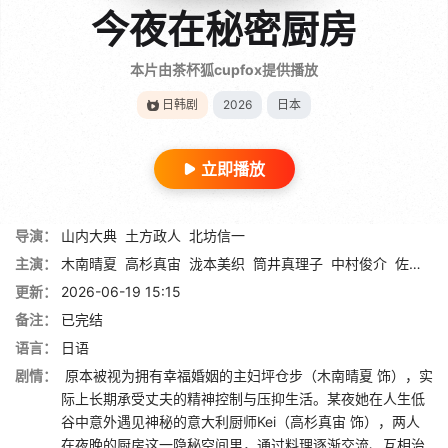
今夜在秘密厨房
本片由茶杯狐cupfox提供播放
日韩剧
2026
日本
立即播放
导演：
山内大典
土方政人
北坊信一
主演：
木南晴夏
高杉真宙
泷本美织
筒井真理子
中村俊介
佐津川爱美
更新：
2026-06-19 15:15
备注：
已完结
语言：
日语
剧情：
原本被视为拥有幸福婚姻的主妇坪仓步（木南晴夏 饰），实
际上长期承受丈夫的精神控制与压抑生活。某夜她在人生低
谷中意外遇见神秘的意大利厨师Kei（高杉真宙 饰），两人
在夜晚的厨房这一隐秘空间里，通过料理逐渐交流、互相治