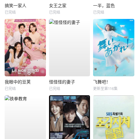
搞笑一家人
女王之家
一半，蓝色
已完结
已完结
已完结
我眼中的豆荚
怪怪怪的妻子
飞舞吧！
已完结
已完结
更新至第116集