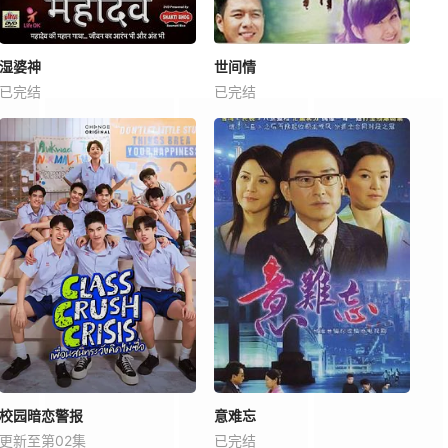
湿婆神
世间情
已完结
已完结
校园暗恋警报
意难忘
更新至第02集
已完结