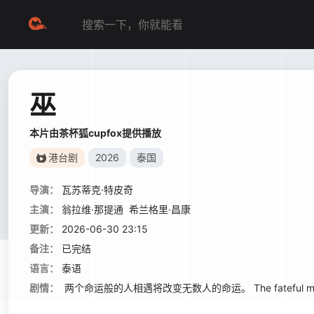
巫
本片由茶杯狐cupfox提供播放
港台剧
2026
泰国
导演：
瓦苏蒂克·特皮奇
主演：
翁拉维·那提通
希兰格里·昌康
更新：
2026-06-30 23:15
备注：
已完结
语言：
泰语
剧情：
两个命运般的人相遇将改变无数人的命运。 The fateful meeting of t