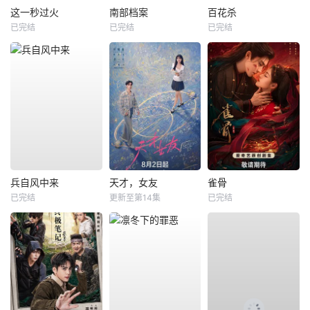
这一秒过火
南部档案
百花杀
已完结
已完结
已完结
兵自风中来
天才，女友
雀骨
已完结
更新至第14集
已完结