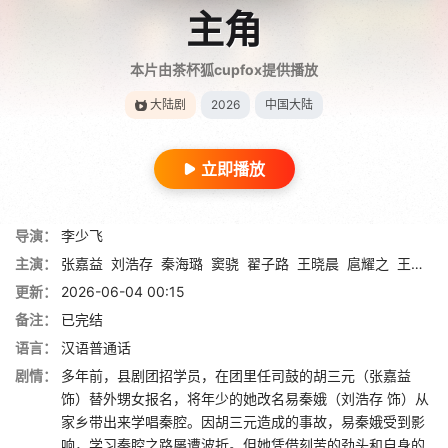
主角
本片由茶杯狐cupfox提供播放
大陆剧
2026
中国大陆
立即播放
导演：
李少飞
主演：
张嘉益
刘浩存
秦海璐
窦骁
翟子路
王晓晨
扈耀之
王海燕
更新：
2026-06-04 00:15
备注：
已完结
语言：
汉语普通话
剧情：
多年前，县剧团招学员，在团里任司鼓的胡三元（张嘉益
饰）替外甥女报名，将年少的她改名易秦娥（刘浩存 饰）从
家乡带出来学唱秦腔。因胡三元造成的事故，易秦娥受到影
响，学习秦腔之路屡遭波折。但她凭借刻苦的劲头和自身的