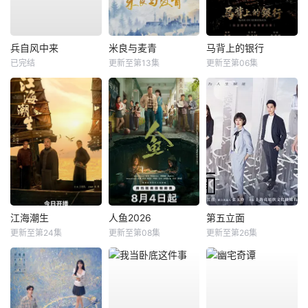
兵自风中来
米良与麦青
马背上的银行
已完结
更新至第13集
更新至第06集
江海潮生
人鱼2026
第五立面
更新至第24集
更新至第08集
更新至第26集