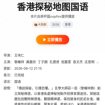
香港探秘地图国语
本片由茶杯狐cupfox提供播放
大陆剧
2026
香港
立即播放
导演：
王伟仁
主演：
黎耀祥
龚嘉欣
丁子朗
孔德贤
倪嘉雯
袁文杰
庄思明
蔡国
更新：
2026-06-12 21:15
备注：
已完结
语言：
国语
剧情：
「傳說探秘，引爆恐懼。」玄學大師莊一臣（黎耀祥飾）創
立探秘頻道，以香港各處神秘地點作招徠宣揚迷信，探秘話
題包括戰時無頭鬼、鵝頸橋神婆、尋找替身的民初女鬼、媚
惑男性的狐仙顯靈、鬧鬼片場、屋邨UFO、米婆婆陰間招