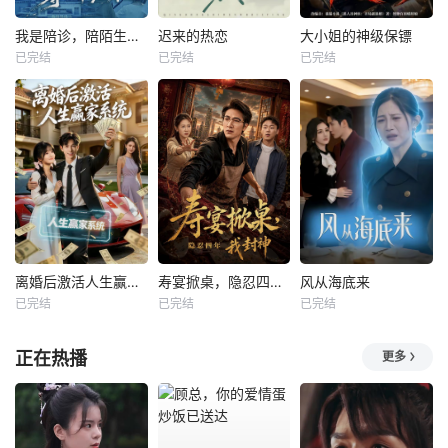
我是陪诊，陪陌生的你等一个结果
迟来的热恋
大小姐的神级保镖
已完结
已完结
已完结
离婚后激活人生赢家系统
寿宴掀桌，隐忍四年我封神
风从海底来
已完结
已完结
已完结
正在热播
更多