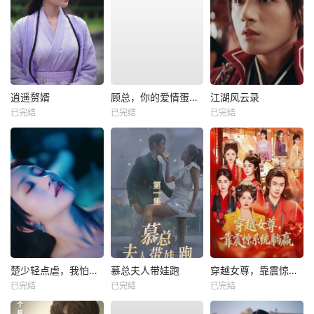
逍遥赘婿
顾总，你的爱情蛋炒饭已送达
江湖风云录
已完结
已完结
已完结
楚少轻点虐，我怕夫人受不住
慕总夫人带娃跑
穿越女尊，靠震惊系统躺赢
已完结
已完结
已完结