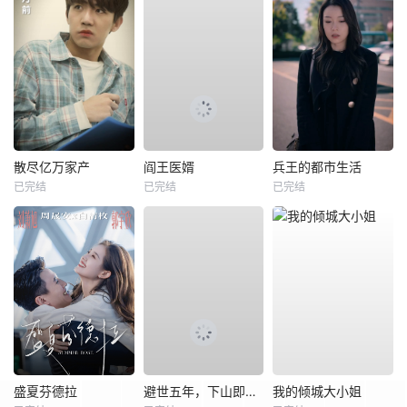
散尽亿万家产
阎王医婿
兵王的都市生活
已完结
已完结
已完结
盛夏芬德拉
避世五年，下山即无敌
我的倾城大小姐