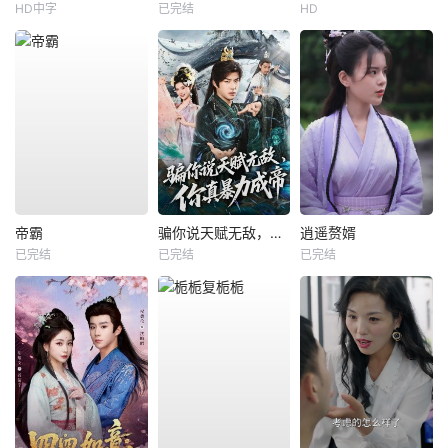
HD中字
已完结
HD
帝霸
骗你说天赋无敌，你真暴力成帝
逍遥赘婿
已完结
已完结
已完结