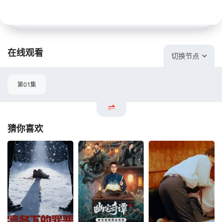
在线观看
切换节点
第01集
猜你喜欢