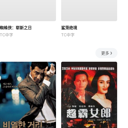
蜘蛛侠：崭新之日
鲨笼绝境
TC中字
TC中字
更多