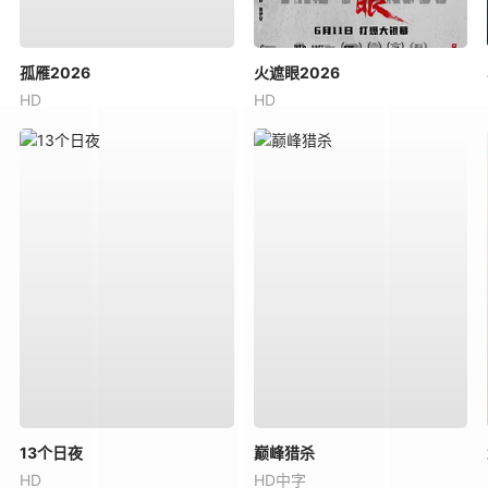
孤雁2026
火遮眼2026
HD
HD
13个日夜
巅峰猎杀
HD
HD中字