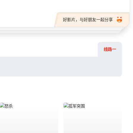
好影片，与好朋友一起分享
线路一