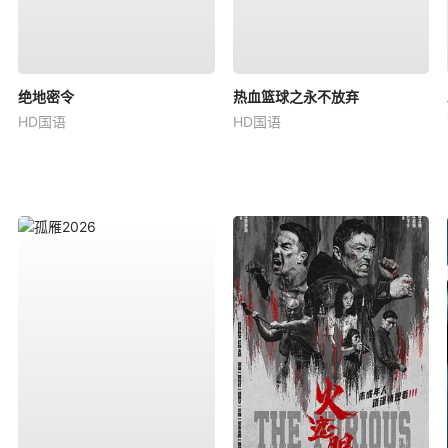
绝地密令
热血篮球之永不放弃
HD国语
HD国语