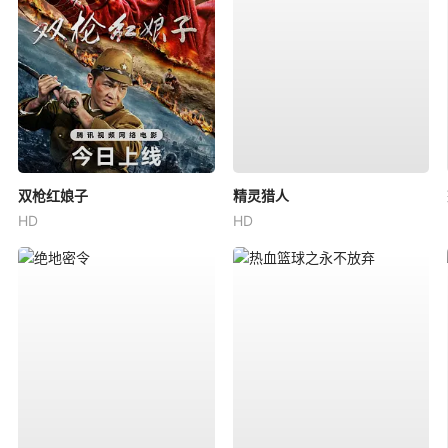
双枪红娘子
精灵猎人
HD
HD