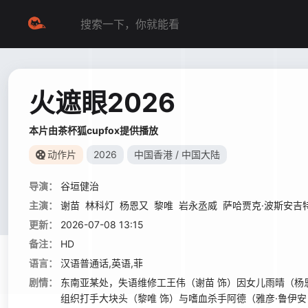
火遮眼2026
本片由茶杯狐cupfox提供播放
动作片
2026
中国香港 / 中国大陆
导演：
谷垣健治
主演：
谢苗
林科灯
杨恩又
黎唯
岩永丞威
萨哈贾克·波斯安吉
更新：
2026-07-08 13:15
备注：
HD
语言：
汉语普通话,英语,菲
剧情：
东南亚某处，失语维修工王伟（谢苗 饰）因女儿雨晴（杨
组织打手大块头（黎唯 饰）与嗜血杀手阿德（雅彦·鲁伊安 