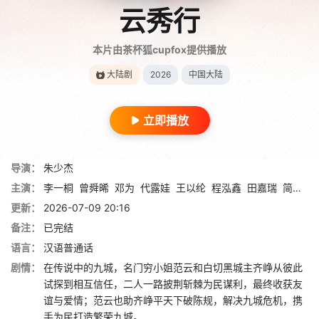
云秀行
本片由茶杯狐cupfox提供播放
大陆剧
2026
中国大陆
立即播放
导演：
朱少杰
主演：
李一桐
曾舜晞
邓为
代露娃
王以纶
程泓鑫
田嘉瑞
简宇熙
更新：
2026-07-09 20:16
备注：
已完结
语言：
汉语普通话
剧情：
在传说中的九城，名门穷小姐范云和白切黑城主齐峥从彼此
试探到相互信任，二人一路披荆斩棘为民谋利，最终收获友
谊与爱情；范云也助齐峥平天下破陈规，解决九城危机，携
手为民打造繁荣九城。