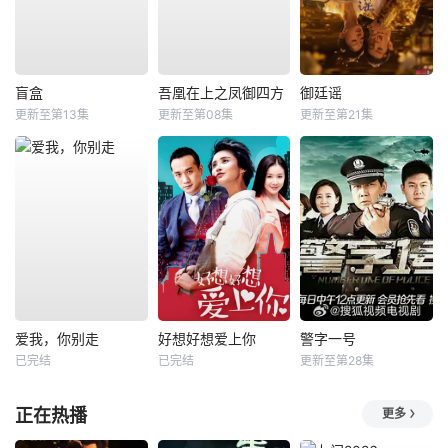
盲盒
吾凰在上之凤御四方
御廷谣
更新至第13集
更新至第08集
更新至第21集
爱我，你别走
好想好想爱上你
警字一号
已完结
已完结
更新至第28集
正在热播
更多