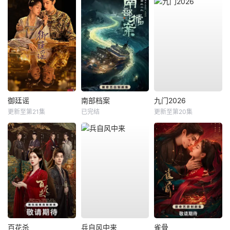
御廷谣
南部档案
九门2026
更新至第21集
已完结
更新至第20集
百花杀
兵自风中来
雀骨