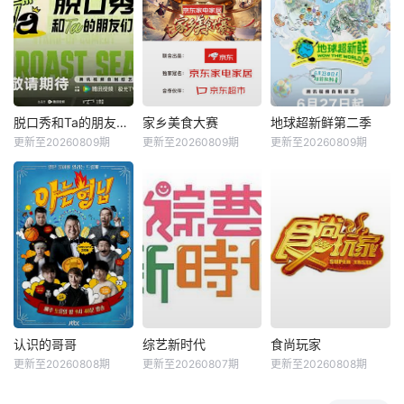
脱口秀和Ta的朋友们第三季
家乡美食大赛
地球超新鲜第二季
更新至20260809期
更新至20260809期
更新至20260809期
认识的哥哥
综艺新时代
食尚玩家
更新至20260808期
更新至20260807期
更新至20260808期