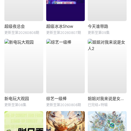
超级夜总会
超级冰冰Show
今天谁带路
更新至第20260808期
更新至第20260807期
更新至第09集
新电玩大观园
综艺一级棒
姐姐对我来说是女人2
更新至第08集
更新至第20260808期
已完结+特辑