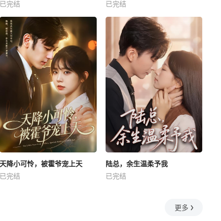
已完结
已完结
天降小可怜，被霍爷宠上天
陆总，余生温柔予我
已完结
已完结
更多