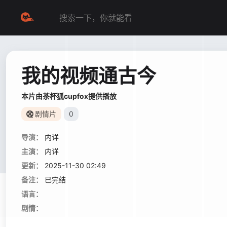
我的视频通古今
本片由茶杯狐cupfox提供播放
剧情片
0
导演：
内详
主演：
内详
更新：
2025-11-30 02:49
备注：
已完结
语言：
剧情：