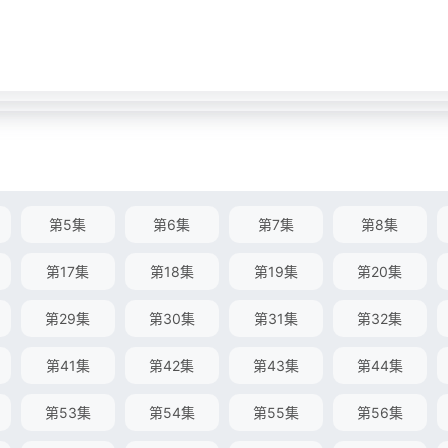
第5集
第6集
第7集
第8集
第17集
第18集
第19集
第20集
第29集
第30集
第31集
第32集
第41集
第42集
第43集
第44集
第53集
第54集
第55集
第56集