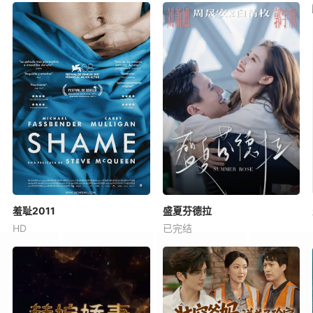
羞耻2011
盛夏芬德拉
HD
已完结