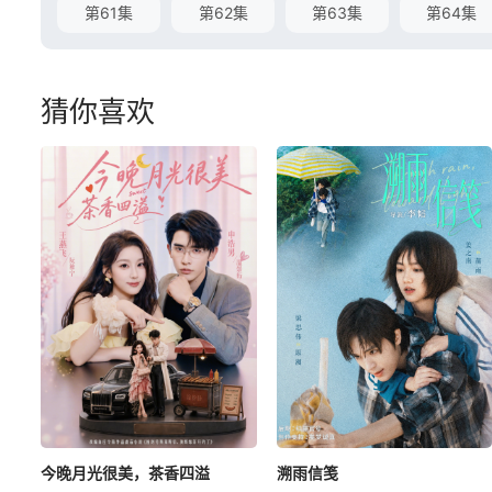
第61集
第62集
第63集
第64集
猜你喜欢
今晚月光很美，茶香四溢
溯雨信笺