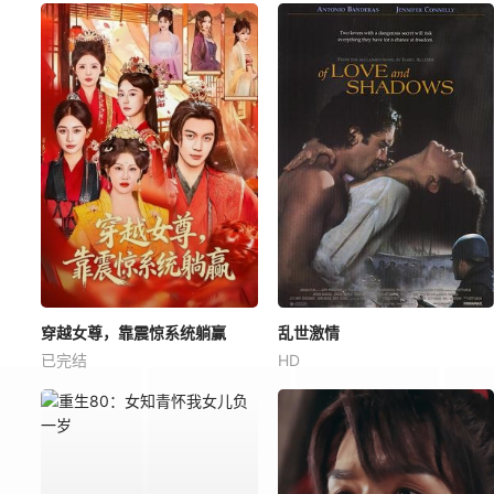
穿越女尊，靠震惊系统躺赢
乱世激情
已完结
HD