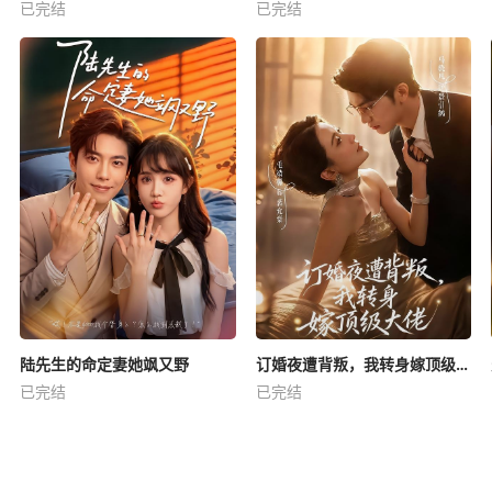
已完结
已完结
陆先生的命定妻她飒又野
订婚夜遭背叛，我转身嫁顶级大佬
已完结
已完结