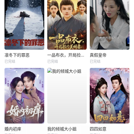
凛冬下的罪恶
一品布衣，开局捡个美娇妻
真假皇帝
已完结
已完结
已完结
婚内初痒
我的倾城大小姐
四四如意