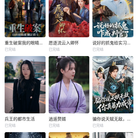
重生破案我的眼睛能锁定凶手
愿逐流云入卿怀
说好的抓鬼给实习证明，咋成判官了
已完结
已完结
已完结
兵王的都市生活
逍遥赘婿
骗你说天赋无敌，你真暴力成帝
已完结
已完结
已完结