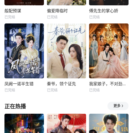
般配预谋
偏爱降临时
傅先生的掌心娇
已完结
已完结
已完结
凤阙一诺半生错
秦爷，领个证先
我家娘子，不对劲第四季
已完结
已完结
已完结
正在热播
更多