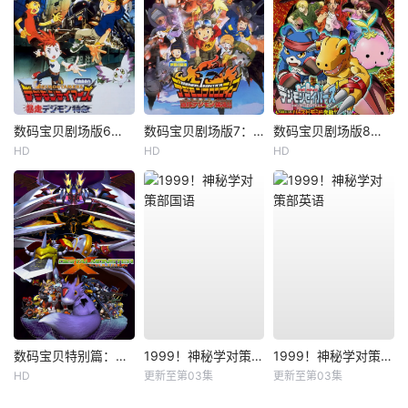
数码宝贝剧场版6：暴走特急
数码宝贝剧场版7：古代数码兽复活
数码宝贝剧场版8：究极力量！爆裂模式发动
HD
HD
HD
数码宝贝特别篇：X进化
1999！神秘学对策部国语
1999！神秘学对策部英语
HD
更新至第03集
更新至第03集