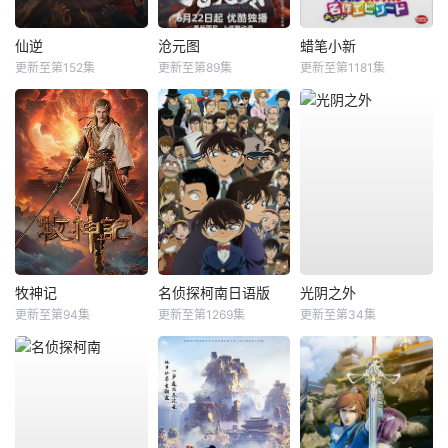
仙逆
沧元图
蜡笔小新
更新至第152集
更新至第89集
更新至第1181集
牧神记
名侦探柯南日语版
光阴之外
更新至第94集
更新至第1269集
更新至第34集