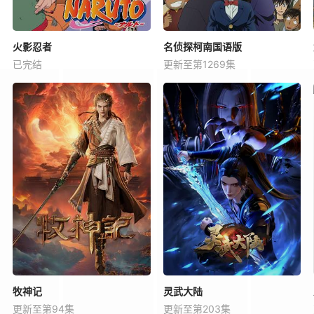
火影忍者
名侦探柯南国语版
已完结
更新至第1269集
牧神记
灵武大陆
更新至第94集
更新至第203集