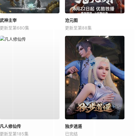
武神主宰
沧元图
更新至第680集
更新至第88集
凡人修仙传
独步逍遥
更新至第185集
已完结