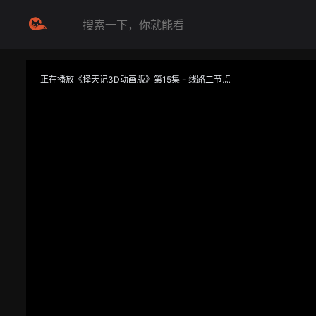
正在播放《择天记3D动画版》第15集 - 线路二节点
提醒
不要轻易相信视频中的任何广告，谨防上当受骗
技巧
如遇视频无法播放或加载速度慢，可尝试切换播放线路