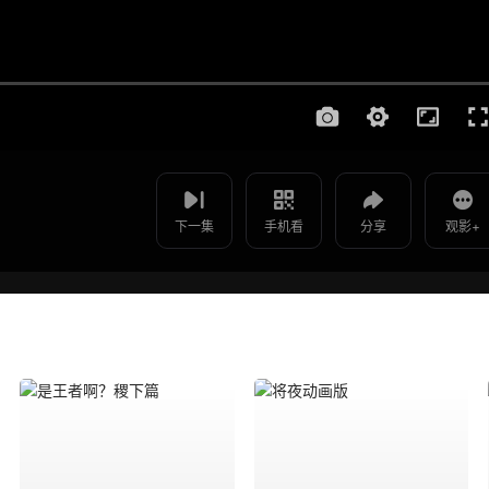
使用 手机浏览器 扫码观看
影片报错
择天记3D动画版 - 第15集
如遇无法播放请提交给我们
下一集
手机看
分享
观影+