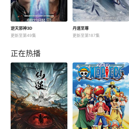
逆天邪神3D
丹道至尊
更新至第49集
更新至第187集
正在热播