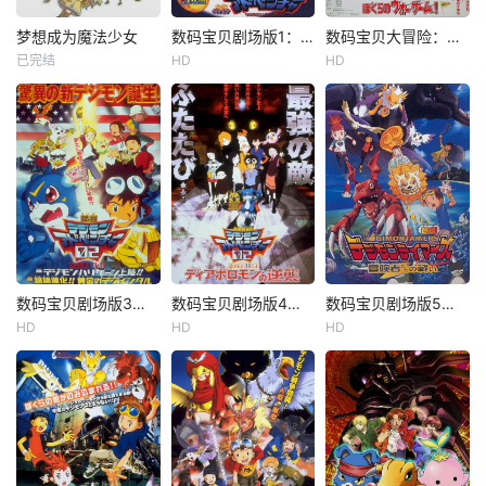
梦想成为魔法少女
数码宝贝剧场版1：滚球兽诞生之谜
数码宝贝大冒险：我们的战争游戏！
已完结
HD
HD
数码宝贝剧场版3：前篇・数码兽飓风登陆！！后篇・超绝进化！
数码宝贝剧场版4：超恶魔兽的反击
数码宝贝剧场版5：冒险者的战斗
HD
HD
HD