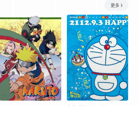
更多
火影忍者
多啦A梦新番水田版
已完结
更新至第759集