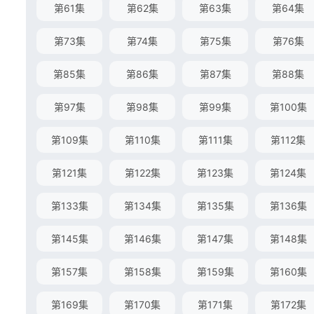
第61集
第62集
第63集
第64集
第73集
第74集
第75集
第76集
第85集
第86集
第87集
第88集
第97集
第98集
第99集
第100集
第109集
第110集
第111集
第112集
第121集
第122集
第123集
第124集
第133集
第134集
第135集
第136集
第145集
第146集
第147集
第148集
第157集
第158集
第159集
第160集
第169集
第170集
第171集
第172集