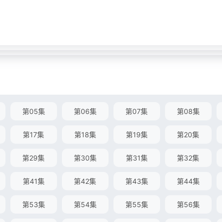
第05集
第06集
第07集
第08集
第17集
第18集
第19集
第20集
第29集
第30集
第31集
第32集
第41集
第42集
第43集
第44集
第53集
第54集
第55集
第56集