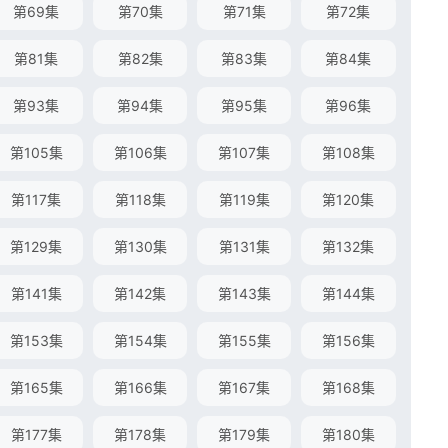
第69集
第70集
第71集
第72集
第81集
第82集
第83集
第84集
第93集
第94集
第95集
第96集
第105集
第106集
第107集
第108集
第117集
第118集
第119集
第120集
第129集
第130集
第131集
第132集
第141集
第142集
第143集
第144集
第153集
第154集
第155集
第156集
第165集
第166集
第167集
第168集
第177集
第178集
第179集
第180集