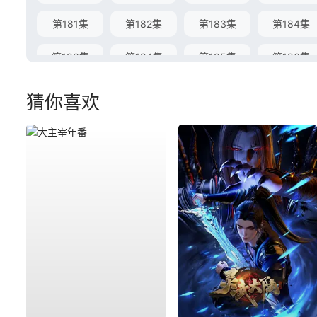
第181集
第182集
第183集
第184集
第193集
第194集
第195集
第196集
第205集
第206集
第207集
第208集
猜你喜欢
第217集
第218集
第219集
第220集
第229集
第230集
第231集
第232集
第241集
第242集
第243集
第244集
第253集
第254集
第255集
第256集
第265集
第266集
第267集
第268集