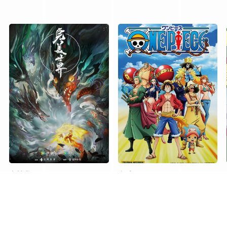
完美世界
海贼王
更新至第281集
更新至第1172集