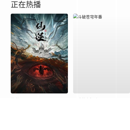
正在热播
仙逆
斗破苍穹年番
更新至第152集
更新至第207集