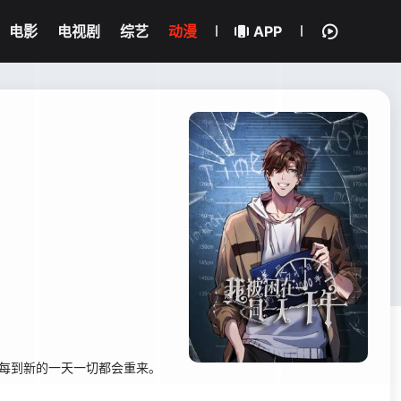
电影
电视剧
综艺
动漫
APP
但每到新的一天一切都会重来。