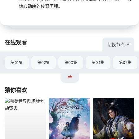
惊心动魄的传奇历程。
在线观看
切换节点
第01集
第02集
第03集
第04集
第05集
猜你喜欢