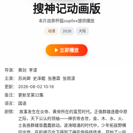
搜神记动画版
本片由茶杯狐cupfox提供播放
动漫
2026
大陆
立即播放
导演：
黄剑
李濛
主演：
苏尚卿
史泽鲲
张惠霖
张雨濛
更新：
2026-08-02 10:16
备注：
更新至第22集
语言：
国语
剧情：
故事发生在炎帝、黄帝所在的蛮荒时代。正值群雄逐鹿中原
之际，天下公认的领袖——神农帝去世，金、木、水、火、
土各族群雄皆蠢蠢欲动。波涛暗涌的时代中，少年拓拔野横
空出世，在机缘巧合下得到了神农帝临终传承，开始了一段