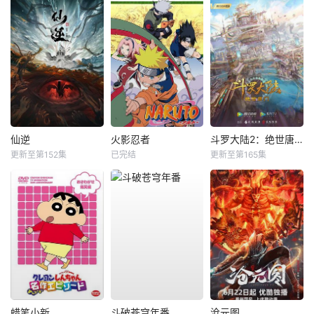
仙逆
火影忍者
斗罗大陆2：绝世唐门
更新至第152集
已完结
更新至第165集
蜡笔小新
斗破苍穹年番
沧元图