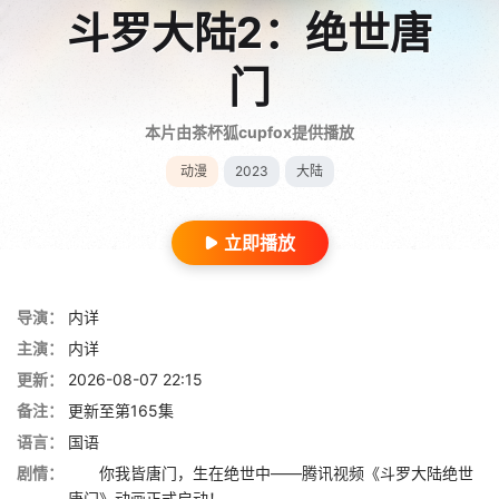
斗罗大陆2：绝世唐
门
本片由茶杯狐cupfox提供播放
动漫
2023
大陆
立即播放
导演：
内详
主演：
内详
更新：
2026-08-07 22:15
备注：
更新至第165集
语言：
国语
剧情：
你我皆唐门，生在绝世中——腾讯视频《斗罗大陆绝世
唐门》动画正式启动！