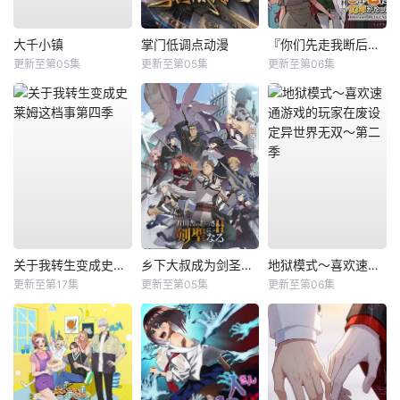
大千小镇
掌门低调点动漫
『你们先走我断后』，于是10年后我成为了传说
更新至第05集
更新至第05集
更新至第06集
关于我转生变成史莱姆这档事第四季
乡下大叔成为剑圣第二季
地狱模式～喜欢速通游戏的玩家在废设定异世界无双～第二季
更新至第17集
更新至第05集
更新至第06集