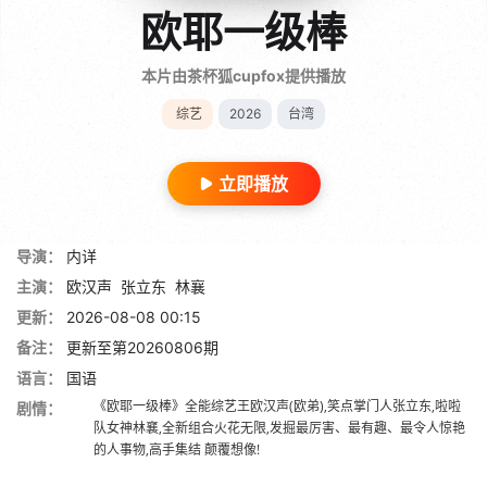
欧耶一级棒
本片由茶杯狐cupfox提供播放
综艺
2026
台湾
立即播放
导演：
内详
主演：
欧汉声
张立东
林襄
更新：
2026-08-08 00:15
备注：
更新至第20260806期
语言：
国语
《欧耶一级棒》全能综艺王欧汉声(欧弟),笑点掌门人张立东,啦啦
剧情：
队女神林襄,全新组合火花无限,发掘最厉害、最有趣、最令人惊艳
的人事物,高手集结 颠覆想像!