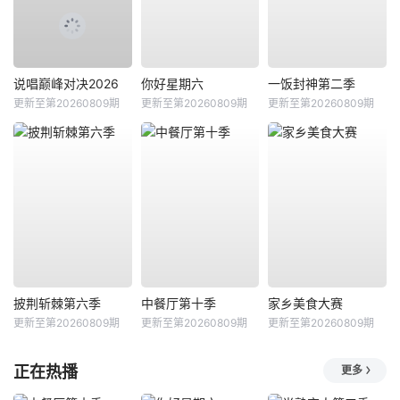
说唱巅峰对决2026
你好星期六
一饭封神第二季
更新至第20260809期
更新至第20260809期
更新至第20260809期
披荆斩棘第六季
中餐厅第十季
家乡美食大赛
更新至第20260809期
更新至第20260809期
更新至第20260809期
正在热播
更多