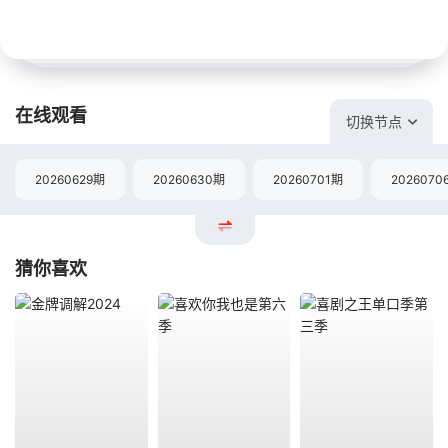
在线观看
切换节点
20260629期
20260630期
20260701期
2026070
猜你喜欢