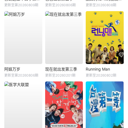
更新至第20260809期
更新至20260806期
更新至20260808期
阿姐万岁
现在就出发第三季
Running Man
更新至第20260806期
更新至20260201期
更新至20260802期