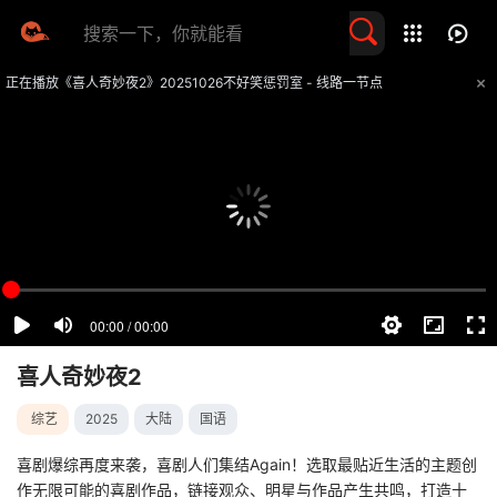
留言求片
正在播放《喜人奇妙夜2》20251026不好笑惩罚室 - 线路一节点
提醒
不要轻易相信视频中的任何广告，谨防上当受骗
技巧
如遇视频无法播放或加载速度慢，可尝试切换播放线路
喜人奇妙夜2
综艺
2025
大陆
国语
喜剧爆综再度来袭，喜剧人们集结Again！选取最贴近生活的主题创
作无限可能的喜剧作品，链接观众、明星与作品产生共鸣，打造十