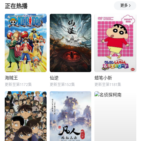
正在热播
更多
海贼王
仙逆
蜡笔小新
更新至第1172集
更新至第152集
更新至第1181集