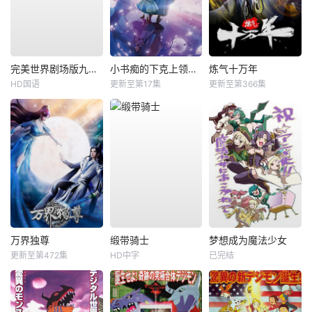
完美世界剧场版九劫焚天
小书痴的下克上领主的养女
炼气十万年
HD国语
更新至第17集
更新至第366集
万界独尊
缎带骑士
梦想成为魔法少女
更新至第472集
HD中字
已完结