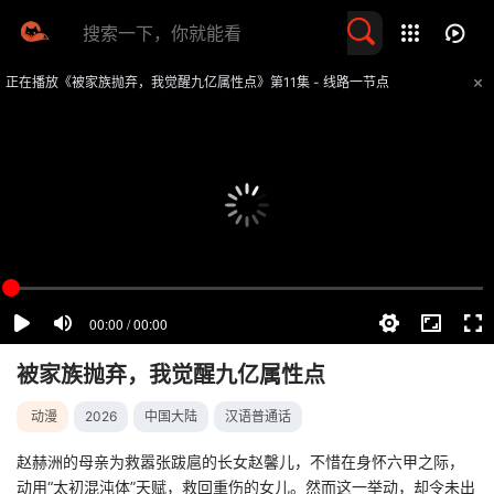
留言求片
正在播放《被家族抛弃，我觉醒九亿属性点》第11集 - 线路一节点
提醒
不要轻易相信视频中的任何广告，谨防上当受骗
技巧
如遇视频无法播放或加载速度慢，可尝试切换播放线路
被家族抛弃，我觉醒九亿属性点
动漫
2026
中国大陆
汉语普通话
赵赫洲的母亲为救嚣张跋扈的长女赵馨儿，不惜在身怀六甲之际，
动用“太初混沌体”天赋，救回重伤的女儿。然而这一举动，却令未出