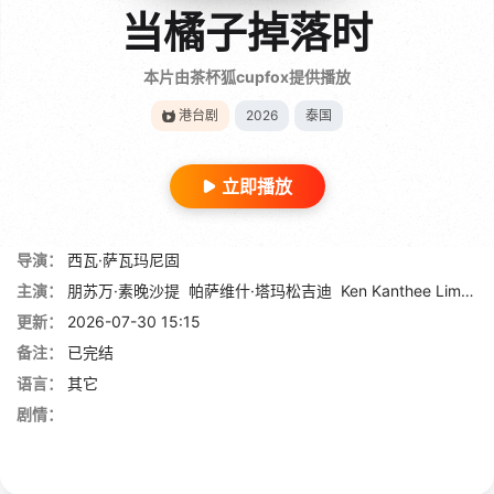
当橘子掉落时
本片由茶杯狐cupfox提供播放
港台剧
2026
泰国
立即播放
导演：
西瓦·萨瓦玛尼固
主演：
朋苏万·素晚沙提
帕萨维什·塔玛松吉迪
Ken Kanthee Limpitkranon
更新：
2026-07-30 15:15
备注：
已完结
语言：
其它
剧情：