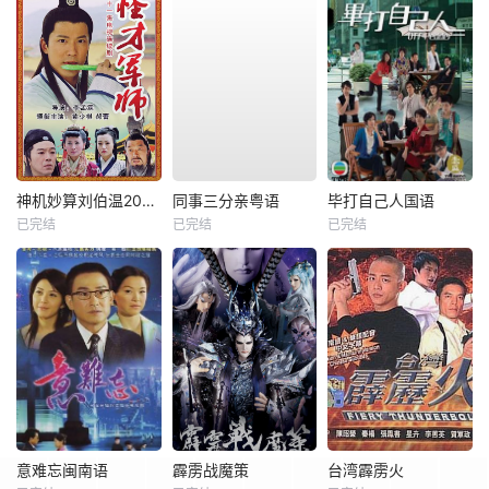
神机妙算刘伯温2006
同事三分亲粤语
毕打自己人国语
已完结
已完结
已完结
意难忘闽南语
霹雳战魔策
台湾霹雳火