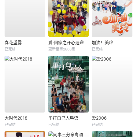
春花望露
爱·回家之开心速递
加油！美玲
已完结
更新至第2868集
已完结
大时代2018
毕打自己人粤语
爱2006
已完结
已完结
已完结