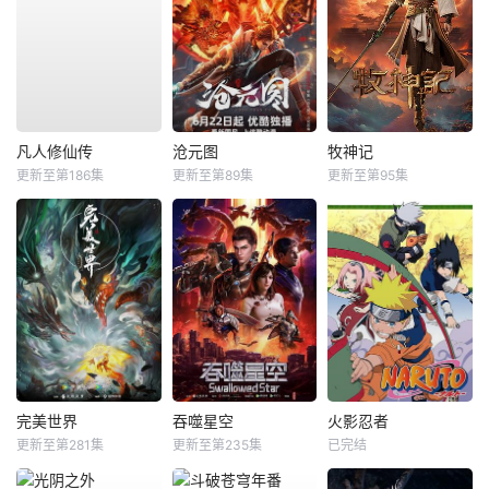
凡人修仙传
沧元图
牧神记
更新至第186集
更新至第89集
更新至第95集
完美世界
吞噬星空
火影忍者
更新至第281集
更新至第235集
已完结