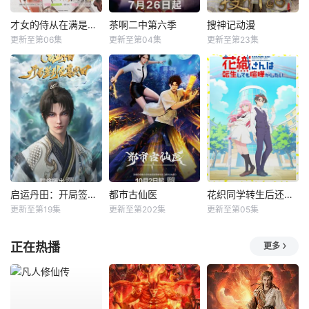
才女的侍从在满是高岭之花的贵族学校暗中照顾（毫无生活自理能力的）学院第一大小姐
茶啊二中第六季
搜神记动漫
更新至第06集
更新至第04集
更新至第23集
启运丹田：开局签到至尊丹田
都市古仙医
花织同学转生后还是想干架
更新至第19集
更新至第202集
更新至第05集
正在热播
更多