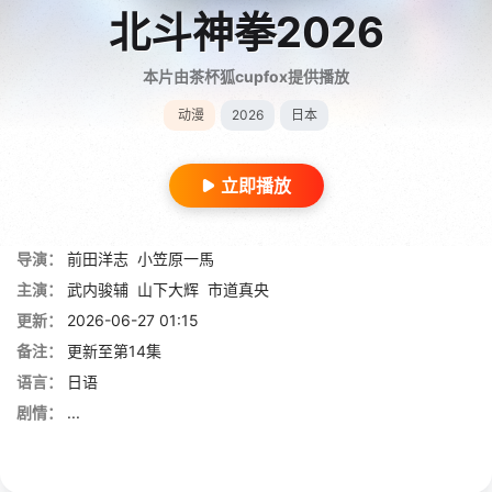
北斗神拳2026
本片由茶杯狐cupfox提供播放
动漫
2026
日本
立即播放
导演：
前田洋志
小笠原一馬
主演：
武内骏辅
山下大辉
市道真央
更新：
2026-06-27 01:15
备注：
更新至第14集
语言：
日语
剧情：
...