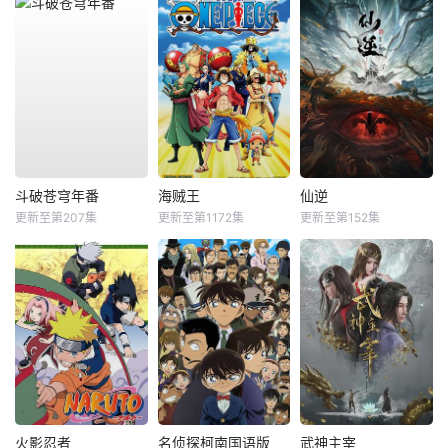
斗破苍穹年番
海贼王
仙逆
更新至第207集
更新至第1172集
更新至第152集
火影忍者
名侦探柯南国语版
武神主宰