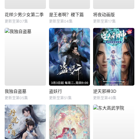
花样少男少女第二季
是王者啊？稷下篇
将夜动画版
更新至第07集
更新至第04集
更新至第17集
我独自盗墓
盗妖行
逆天邪神3D
更新至第05集
更新至第51集
更新至第49集