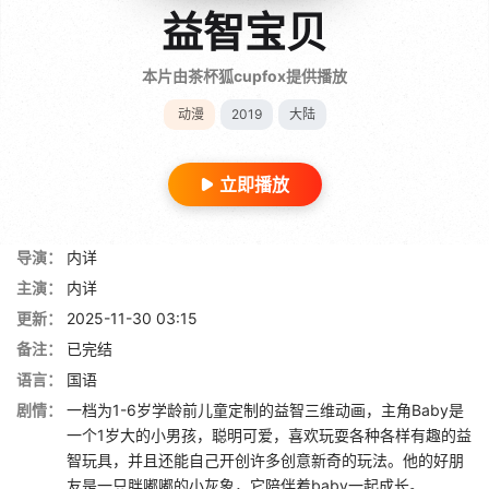
益智宝贝
本片由茶杯狐cupfox提供播放
动漫
2019
大陆
立即播放
导演：
内详
主演：
内详
更新：
2025-11-30 03:15
备注：
已完结
语言：
国语
剧情：
一档为1-6岁学龄前儿童定制的益智三维动画，主角Baby是
一个1岁大的小男孩，聪明可爱，喜欢玩耍各种各样有趣的益
智玩具，并且还能自己开创许多创意新奇的玩法。他的好朋
友是一只胖嘟嘟的小灰象，它陪伴着baby一起成长。