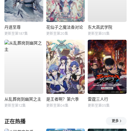
丹道至尊
花仙子之魔法香对论
东大高武学院
更新至第187集
更新至第20集
更新至第05集
从乱葬岗到幽冥之主
是王者啊？第六季
雷霆三人行
更新至第12集
更新至第04集
更新至第05集
正在热播
更多