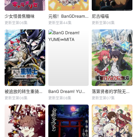
少女怪兽焦糖味
元祖！BanGDream酱
尼古喵喵
更新至第06集
更新至第44集
更新至第06集
被追放的转生重骑士用游戏知识开无双
BanG Dream! YUME∞MITA
落第贤者的学院无双第二回转生，S等级作弊魔术师冒险记
更新至第06集
更新至第08集
更新至第07集