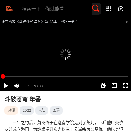
留言求片
正在播放《斗破苍穹 年番》第118集 - 线路一节点
提醒
不要轻易相信视频中的任何广告，谨防上当受骗
技巧
如遇视频无法播放或加载速度慢，可尝试切换播放线路
斗破苍穹 年番
动漫
2022
大陆
国语
三年之约后，萧炎终于在迦南学院见到了薰儿，此后他广交挚
友并成立磐门；为继续提升实力以三上云岚宗为父复仇，他以身犯