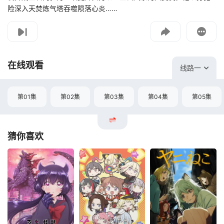
险深入天焚炼气塔吞噬陨落心炎……
影片报错
如遇无法播放请提交给我们
在线观看
线路一
第01集
第02集
第03集
第04集
第05集
猜你喜欢