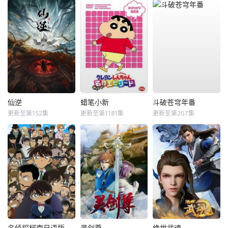
仙逆
蜡笔小新
斗破苍穹年番
更新至第152集
更新至第1181集
更新至第207集
名侦探柯南日语版
灵剑尊
绝世武魂