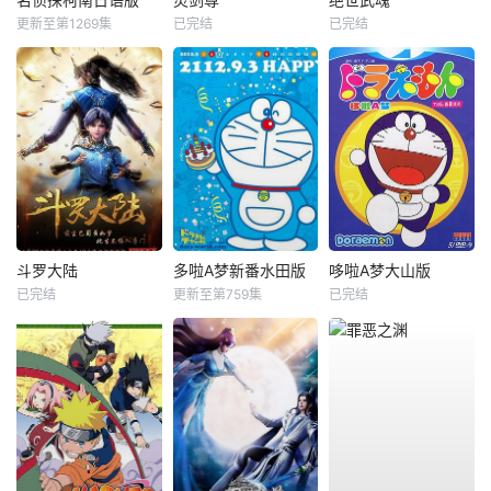
更新至第1269集
已完结
已完结
斗罗大陆
多啦A梦新番水田版
哆啦A梦大山版
已完结
更新至第759集
已完结