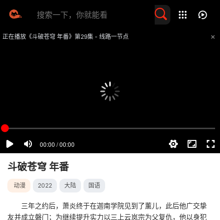
留言求片
正在播放《斗破苍穹 年番》第29集 - 线路一节点
提醒
不要轻易相信视频中的任何广告，谨防上当受骗
技巧
如遇视频无法播放或加载速度慢，可尝试切换播放线路
斗破苍穹 年番
动漫
2022
大陆
国语
三年之约后，萧炎终于在迦南学院见到了薰儿，此后他广交挚
友并成立磐门；为继续提升实力以三上云岚宗为父复仇，他以身犯