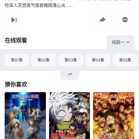
险深入天焚炼气塔吞噬陨落心炎……
影片报错
如遇无法播放请提交给我们
在线观看
线路一
第01集
第02集
第03集
第04集
第05集
猜你喜欢