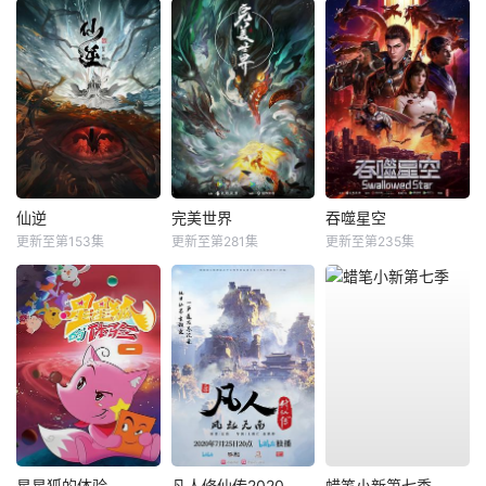
仙逆
完美世界
吞噬星空
更新至第153集
更新至第281集
更新至第235集
星星狐的体验
凡人修仙传2020
蜡笔小新第七季