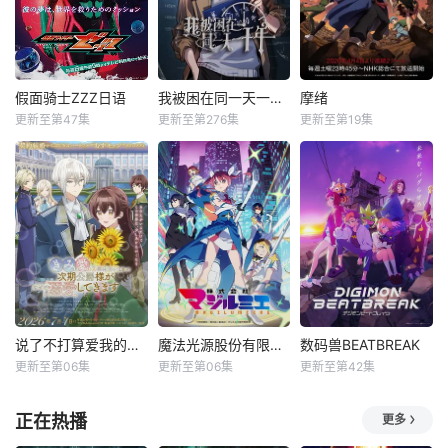
假面骑士ZZZ日语
我被困在同一天一千年动态漫
摩绪
更新至第47集
更新至第276集
更新至第19集
说了不打算爱我的公爵继承人，不知为何对我宠爱有加
魔法光源股份有限公司第二季
数码兽BEATBREAK
更新至第06集
更新至第06集
更新至第42集
正在热播
更多