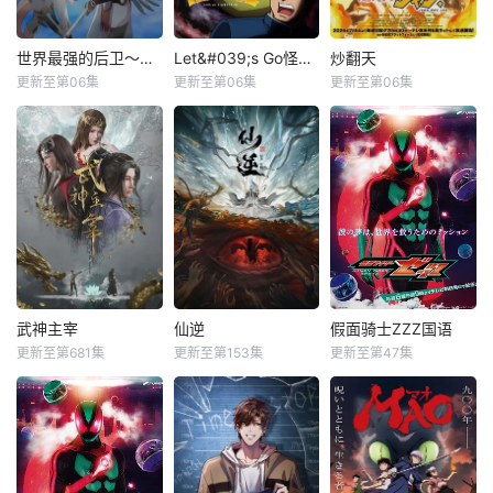
世界最强的后卫～迷宫国的新人探索者～
Let&#039;s Go怪奇组
炒翻天
更新至第06集
更新至第06集
更新至第06集
武神主宰
仙逆
假面骑士ZZZ国语
更新至第681集
更新至第153集
更新至第47集