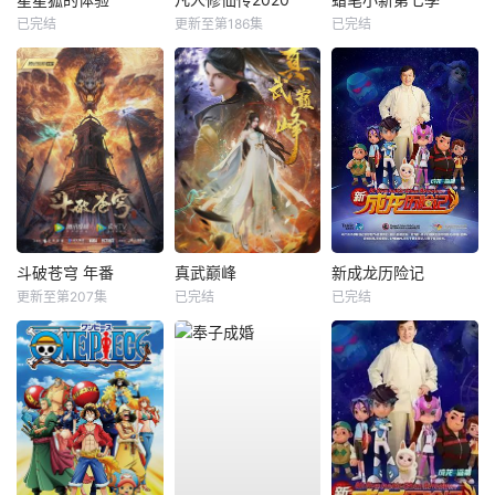
已完结
更新至第186集
已完结
斗破苍穹 年番
真武巅峰
新成龙历险记
更新至第207集
已完结
已完结